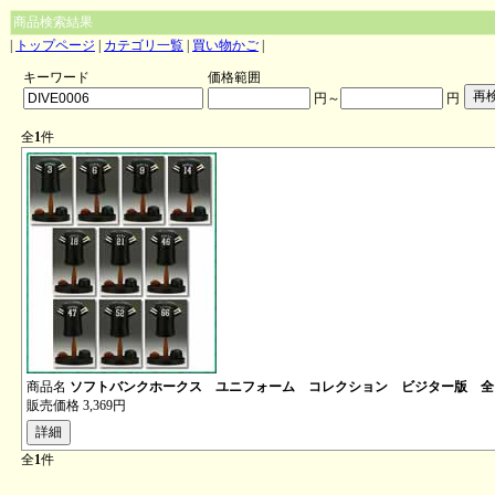
商品検索結果
|
トップページ
|
カテゴリ一覧
|
買い物かご
|
キーワード
価格範囲
円～
円
全
1
件
商品名
ソフトバンクホークス ユニフォーム コレクション ビジター版 全
販売価格
3,369円
全
1
件