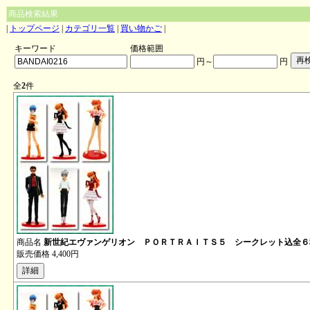
商品検索結果
|
トップページ
|
カテゴリ一覧
|
買い物かご
|
キーワード
価格範囲
円～
円
全
2
件
商品名
新世紀エヴァンゲリオン ＰＯＲＴＲＡＩＴＳ５ シークレット込全６
販売価格
4,400円