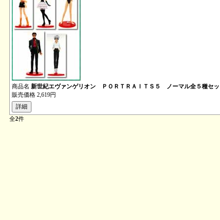
商品名
新世紀エヴァンゲリオン ＰＯＲＴＲＡＩＴＳ５ ノーマル全５種セッ
販売価格
2,619円
全
2
件