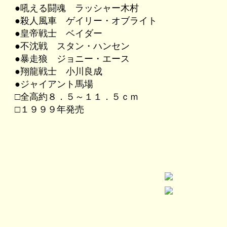
●吼える闘魂 ラッシャー木村
●殺人風車 ゲイリー・オブライト
●皇帝戦士 ベイダー
●不沈戦 スタン・ハンセン
●暴走狼 ジョニー・エース
●翔龍戦士 小川良成
●ジャイアント馬場
□全高約８．５～１１．５ｃｍ
□１９９９年発売
検索用 ユージン/YUJIN/１／２０/ゲーリー・オブライト/
ロウリネイティス/タカラトミーアーツ/takaratomy-arts/ALL JAP
ーツ選手/オールジャパン・プロレスリング株式会社/スポーツフィギュ
ガシャポン/ガチャガチャ/ガチャポン/ガチャンコ/カプセル商品
イ/JAN:4904790914003/Y314003