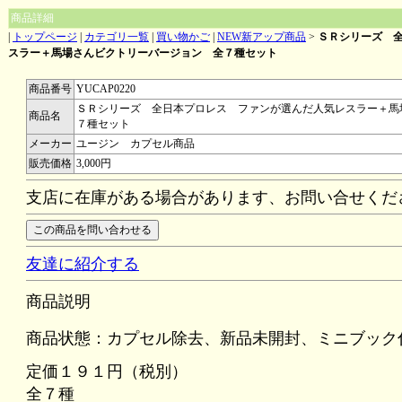
商品詳細
|
トップページ
|
カテゴリ一覧
|
買い物かご
|
NEW新アップ商品
>
ＳＲシリーズ 
スラー＋馬場さんビクトリーバージョン 全７種セット
商品番号
YUCAP0220
ＳＲシリーズ 全日本プロレス ファンが選んだ人気レスラー＋馬
商品名
７種セット
メーカー
ユージン カプセル商品
販売価格
3,000円
支店に在庫がある場合があります、お問い合せくだ
友達に紹介する
商品説明
商品状態：カプセル除去、新品未開封、ミニブック
定価１９１円（税別）
全７種