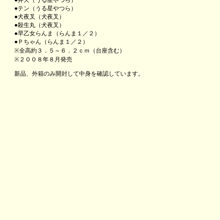
●弁天（うる星やつら）
●テン（うる星やつら）
●犬夜叉（犬夜叉）
●殺生丸（犬夜叉）
●早乙女らんま（らんま１／２）
●Ｐちゃん（らんま１／２）
※全高約３．５～６．２ｃｍ（台座含む）
※２００８年８月発売
新品、外箱のみ開封して中身を確認しています。
るーみっくワールドトイフル高橋留美子