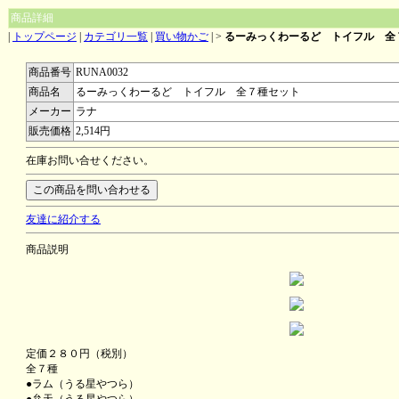
商品詳細
|
トップページ
|
カテゴリ一覧
|
買い物かご
|
>
るーみっくわーるど トイフル 全
商品番号
RUNA0032
商品名
るーみっくわーるど トイフル 全７種セット
メーカー
ラナ
販売価格
2,514円
在庫お問い合せください。
友達に紹介する
商品説明
定価２８０円（税別）
全７種
●ラム（うる星やつら）